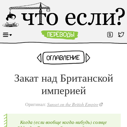
Раньше
Оглавление
Позже
Закат над Британской
империей
Оригинал:
Sunset on the British Empire
Когда (если вообще когда-нибудь) солнце