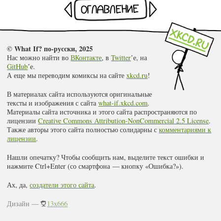
Раньше
Оглавление
Позже
© What If? по-русски, 2025
Нас можно найти во
ВКонтакте
, в
Twitter
ʼе, на
GitHub
ʼе.
А еще мы переводим комиксы на сайте
xkcd.ru
!
В материалах сайта используются оригинальные
тексты и изображения с сайта
what-if.xkcd.com
.
Материалы сайта источника и этого сайта распространяются по
лицензии
Creative Commons Attribution-NonCommercial 2.5 License
.
Также авторы этого сайта полностью солидарны с
комментариями к
лицензии
.
Нашли опечатку? Чтобы сообщить нам, выделите текст ошибки и
нажмите Ctrl+Enter (со смартфона — кнопку «Ошибка?»).
Ах, да,
создатели этого сайта
.
Дизайн —
13x666