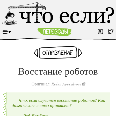
Раньше
Оглавление
Позже
Восстание роботов
Оригинал:
Robot Apocalypse
Что, если случится восстание роботов? Как
долго человечество протянет?
— Роб Ломбино