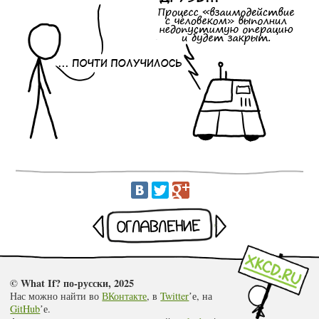
Раньше
Оглавление
Позже
© What If? по-русски, 2025
Нас можно найти во
ВКонтакте
, в
Twitter
ʼе, на
GitHub
ʼе.