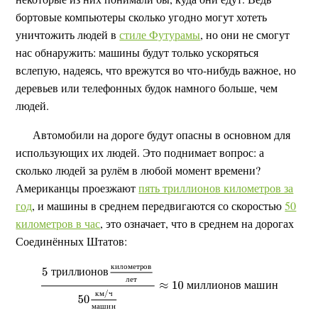
бортовые компьютеры сколько угодно могут хотеть
уничтожить людей в
стиле Футурамы
, но они не смогут
нас обнаружить: машины будут только ускоряться
вслепую, надеясь, что врежутся во что-нибудь важное, но
деревьев или телефонных будок намного больше, чем
людей.
Автомобили на дороге будут опасны в основном для
использующих их людей. Это поднимает вопрос: а
сколько людей за рулём в любой момент времени?
Американцы проезжают
пять триллионов километров за
год
, и машины в среднем передвигаются со скоростью
50
километров в час
, это означает, что в среднем на дорогах
Соединённых Штатов:
к
и
л
о
м
е
т
р
о
в
т
р
и
л
л
и
о
н
о
в
л
е
т
м
и
л
л
и
о
н
о
в
м
а
ш
и
н
к
м
ч
м
а
ш
и
н