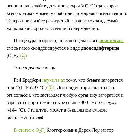
огонь и нагревайте до температуры 700 °С (да, скорее
всего к этому моменту сработает пожарная сигнализация).
Теперь прокачайте разогретый газ через охлаждаемый
жидким кислородом змеевик из нержавейки.
правильно
Процедура непроста, но если сделать всё
,
диоксидифторида
смесь газов сконденсируется в виде
(O
F
)
.
#
2
2
Это
страшная
вещь.
Рэй Брэдбери
научил нас
тому, что бумага загорается
при 451 °F (233 °С)
.
Диоксидифторид настолько
#
огнеопасен, что заставляет любую органику загораться и
взрываться при температуре свыше 300 °F
ниже нуля
(-184 °С). Эта штука может в буквальном смысле
воспламенить
лёд
.
В статье о O
F
блоггер-химик Дерек Лоу (автор
2
2