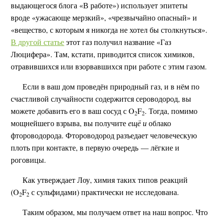
выдающегося блога «В работе») использует эпитеты
вроде «ужасающе мерзкий», «чрезвычайно опасный» и
«вещество, с которым я никогда не хотел бы столкнуться».
В другой статье
этот газ получил название «Газ
Люцифера». Там, кстати, приводится список химиков,
отравившихся или взорвавшихся при работе с этим газом.
Если в ваш дом проведён природный газ, и в нём по
счастливой случайности содержится сероводород, вы
можете добавить его в ваш сосуд с O
F
. Тогда, помимо
2
2
мощнейшего взрыва, вы получите
ещё и
облако
фтороводорода. Фтороводород разъедает человеческую
плоть при контакте, в первую очередь — лёгкие и
роговицы.
Как утверждает Лоу, химия таких типов реакций
(O
F
с сульфидами) практически не исследована.
2
2
Таким образом, мы получаем ответ на наш вопрос. Что