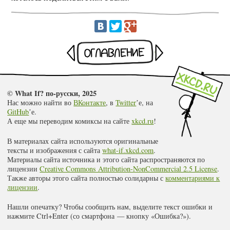
Раньше
Оглавление
Позже
© What If? по-русски, 2025
Нас можно найти во
ВКонтакте
, в
Twitter
ʼе, на
GitHub
ʼе.
А еще мы переводим комиксы на сайте
xkcd.ru
!
В материалах сайта используются оригинальные
тексты и изображения с сайта
what-if.xkcd.com
.
Материалы сайта источника и этого сайта распространяются по
лицензии
Creative Commons Attribution-NonCommercial 2.5 License
.
Также авторы этого сайта полностью солидарны с
комментариями к
лицензии
.
Нашли опечатку? Чтобы сообщить нам, выделите текст ошибки и
нажмите Ctrl+Enter (со смартфона — кнопку «Ошибка?»).