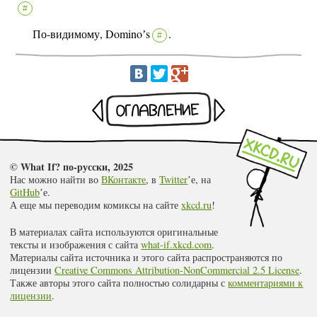
#
По-видимому, Dominoʼs
.
#
Раньше
Оглавление
Позже
© What If? по-русски, 2025
Нас можно найти во
ВКонтакте
, в
Twitter
ʼе, на
GitHub
ʼе.
А еще мы переводим комиксы на сайте
xkcd.ru
!
В материалах сайта используются оригинальные
тексты и изображения с сайта
what-if.xkcd.com
.
Материалы сайта источника и этого сайта распространяются по
лицензии
Creative Commons Attribution-NonCommercial 2.5 License
.
Также авторы этого сайта полностью солидарны с
комментариями к
лицензии
.