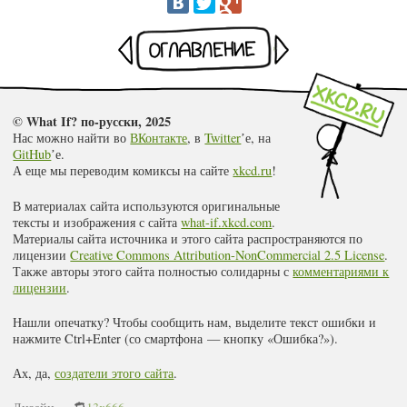
Раньше
Оглавление
Позже
© What If? по-русски, 2025
Нас можно найти во
ВКонтакте
, в
Twitter
ʼе, на
GitHub
ʼе.
А еще мы переводим комиксы на сайте
xkcd.ru
!
В материалах сайта используются оригинальные
тексты и изображения с сайта
what-if.xkcd.com
.
Материалы сайта источника и этого сайта распространяются по
лицензии
Creative Commons Attribution-NonCommercial 2.5 License
.
Также авторы этого сайта полностью солидарны с
комментариями к
лицензии
.
Нашли опечатку? Чтобы сообщить нам, выделите текст ошибки и
нажмите Ctrl+Enter (со смартфона — кнопку «Ошибка?»).
Ах, да,
создатели этого сайта
.