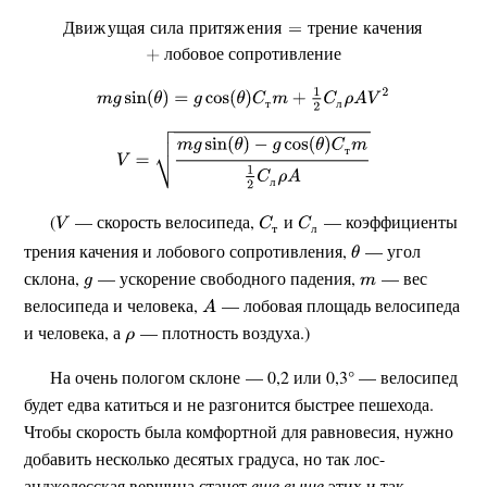
Д
в
и
ж
у
щ
а
я
с
и
л
а
п
р
и
т
я
ж
е
н
и
я
т
р
е
н
и
е
к
а
ч
е
н
и
я
л
о
б
о
в
о
е
с
о
п
р
о
т
и
в
л
е
н
и
е
т
л
т
л
(
— скорость велосипеда,
и
— коэффициенты
т
л
трения качения и лобового сопротивления,
— угол
склона,
— ускорение свободного падения,
— вес
велосипеда и человека,
— лобовая площадь велосипеда
и человека, а
— плотность воздуха.)
На очень пологом склоне — 0,2 или 0,3° — велосипед
будет едва катиться и не разгонится быстрее пешехода.
Чтобы скорость была комфортной для равновесия, нужно
добавить несколько десятых градуса, но так лос-
анджелесская вершина станет
еще выше
этих и так