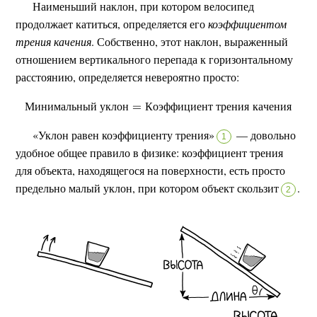
Наименьший наклон, при котором велосипед
продолжает катиться, определяется его
коэффициентом
трения качения
. Собственно, этот наклон, выраженный
отношением вертикального перепада к горизонтальному
расстоянию, определяется невероятно просто:
М
и
н
и
м
а
л
ь
н
ы
й
у
к
л
о
н
К
о
э
ф
ф
и
ц
и
е
н
т
т
р
е
н
и
я
к
а
ч
е
н
и
я
«Уклон равен коэффициенту трения»
— довольно
1
удобное общее правило в физике: коэффициент трения
для объекта, находящегося на поверхности, есть просто
предельно малый уклон, при котором объект скользит
.
2