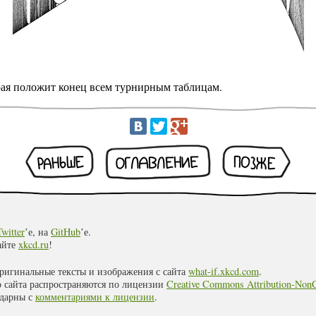
рая положит конец всем турнирным таблицам.
Раньше
Оглавление
Позже
Twitter
ʼе, на
GitHub
ʼе.
айте
xkcd.ru
!
оригинальные тексты и изображения с сайта
what-if.xkcd.com
.
о сайта распространяются по лицензии
Creative Commons Attribution-NonC
идарны с
комментариями к лицензии
.