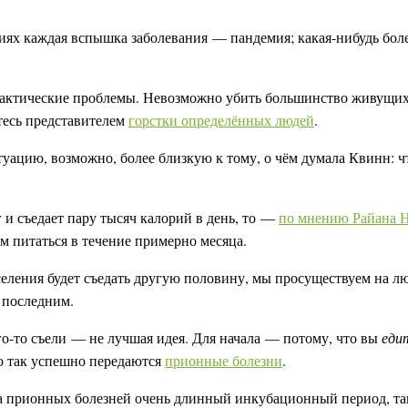
иях каждая вспышка заболевания — пандемия; какая-нибудь бол
рактические проблемы. Невозможно убить большинство живущих 
етесь представителем
горстки определённых людей
.
уацию, возможно, более близкую к тому, о чём думала Квинн: ч
г и съедает пару тысяч калорий в день, то —
по мнению Райана 
им питаться в течение примерно месяца.
еления будет съедать другую половину, мы просуществуем на лю
 последним.
о-то съели — не лучшая идея. Для начала — потому, что вы
еди
то так успешно передаются
прионные болезни
.
а прионных болезней очень длинный инкубационный период, так 