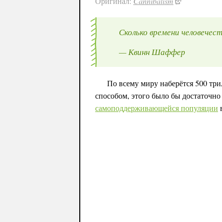
Оригинал:
Cannibalism
Сколько времени человече
— Квинн Шаффер
По всему миру наберётся 500 тр
способом, этого было бы достаточн
самоподдерживающейся популяции
в