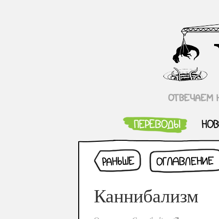
Раньше
Оглавление
Каннибализм