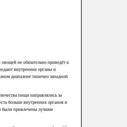
к овощей не обязательно приведёт к
оедают внутренние органы и
азном диапазоне типично западной
оличества пищи направлялись за
есть больше внутренних органов и
ев были привлечены лучшие
[
1
]