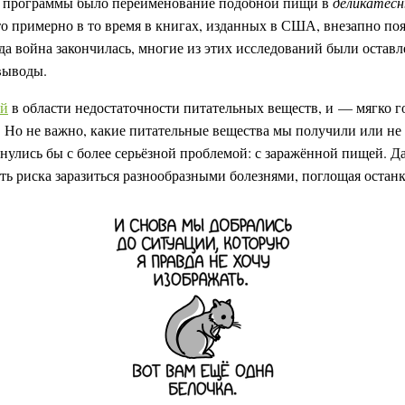
й программы было переименование подобной пищи в
деликатесн
о примерно в то время в книгах, изданных в США, внезапно поя
гда война закончилась, многие из этих исследований были остав
выводы.
ей
в области недостаточности питательных веществ, и — мягко г
. Но не важно, какие питательные вещества мы получили или не
нулись бы с более серьёзной проблемой: с заражённой пищей. 
ь риска заразиться разнообразными болезнями, поглощая останк